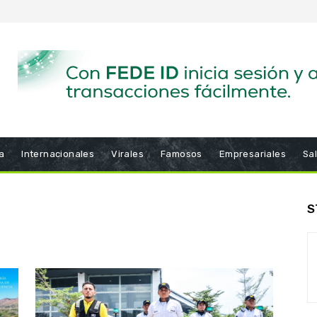
a
Internacionales
Virales
Famosos
Empresariales
Sa
S