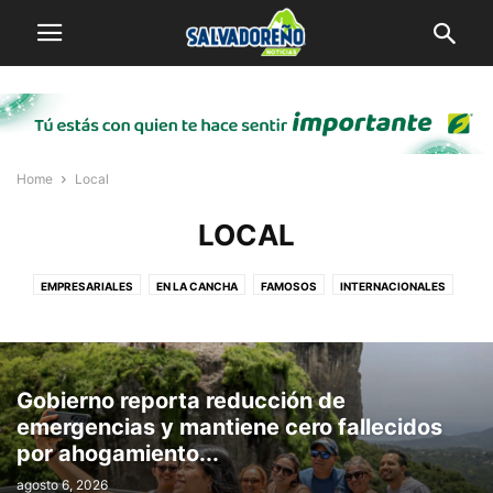
Home
Local
LOCAL
EMPRESARIALES
EN LA CANCHA
FAMOSOS
INTERNACIONALES
LOCAL
MI PUEBLO
SALVADOREÑOS POR EL MUNDO
VIRALES
Gobierno reporta reducción de
emergencias y mantiene cero fallecidos
por ahogamiento...
agosto 6, 2026