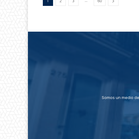
...
1
2
3
60
Somos un medio de