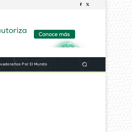
lvadoreños Por El Mundo