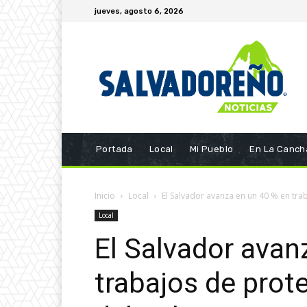
jueves, agosto 6, 2026
Portada
Local
Mi Pueblo
En La Canch
Inicio
Local
El Salvador avanza en un 40 % en trab
Local
El Salvador avan
trabajos de prot