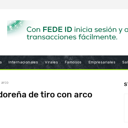
a
Internacionales
Virales
Famosos
Empresariales
Sa
n arco
S
doreña de tiro con arco