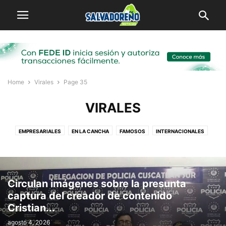
Home
Virales
Page 35
VIRALES
EMPRESARIALES
EN LA CANCHA
FAMOSOS
INTERNACIONALES
LOCAL
MI PUEBLO
SALVADOREÑOS POR EL MUNDO
VIRALES
Circulan imágenes sobre la presunta
captura del creador de contenido
Cristian...
agosto 4, 2026