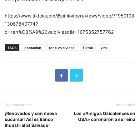
https://www.tiktok.com/@pinkvibereviews/video/71950108
13067840774?
q=ren%C3%A9%20valdivieso&t=1675352757762
TAGS
operación
rené valdivieso
Tiktok
viral
Previous article
Next article
¡Renovados y con nueva
Los «Amigos Osicalences en
sucursal! Así es Banco
USA» coronaron a su reina
Industrial El Salvador