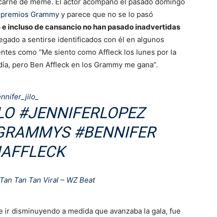
n carne de meme. El actor acompañó el pasado domingo
s premios Grammy
y parece que no se lo pasó
 e incluso de cansancio no han pasado inadvertidas
gado a sentirse identificados con él en algunos
ntes como “Me siento como Affleck los lunes por la
día, pero Ben Affleck en los Grammy me gana”.
nnifer_jilo_
LO
#JENNIFERLOPEZ
GRAMMYS
#BENNIFER
AFFLECK
Tan Tan Tan Viral – WZ Beat
 de ir disminuyendo a medida que avanzaba la gala, fue