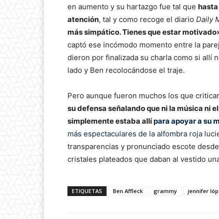
en aumento y su hartazgo fue tal que
hasta
atención
, tal y como recoge el diario
Daily 
más simpático. Tienes que estar motivado»
captó ese incómodo momento entre la parej
dieron por finalizada su charla como si allí
lado y Ben recolocándose el traje.
Pero aunque fueron muchos los que criticaro
su defensa señalando que ni la música ni el
simplemente estaba allí
para apoyar a su 
más espectaculares de la alfombra roja
luci
transparencias y pronunciado escote desde e
cristales plateados que daban al vestido u
ETIQUETAS
Ben Affleck
grammy
jennifer ló