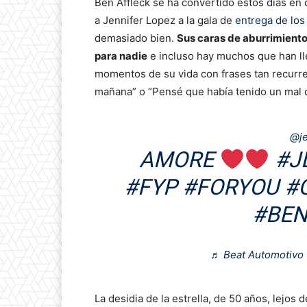
Ben Affleck se ha convertido estos días e
a Jennifer Lopez a la gala de
entrega de lo
demasiado bien.
Sus caras de aburrimiento
para nadie
e incluso hay muchos que han lle
momentos de su vida con frases tan recurre
mañana” o “Pensé que había tenido un mal 
@je
AMORE
#J
#FYP
#FORYOU
#
#BEN
♬ Beat Automotivo 
La desidia de la estrella, de 50 años, lejos