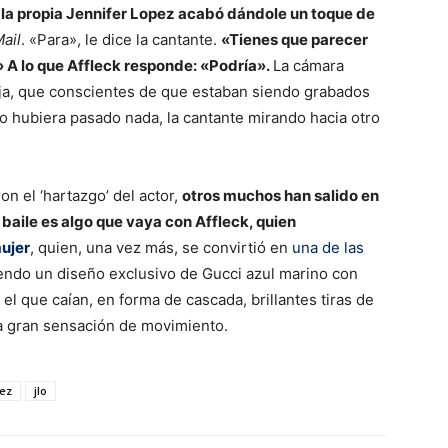
 la propia Jennifer Lopez acabó dándole un toque de
Mail
. «Para», le dice la cantante.
«Tienes que parecer
 A lo que Affleck responde: «Podría».
La cámara
a, que conscientes de que estaban siendo grabados
 no hubiera pasado nada, la cantante mirando hacia otro
n el ‘hartazgo’ del actor,
otros muchos han salido en
 baile es algo que vaya con Affleck, quien
mujer
, quien, una vez más, se convirtió en
una de las
endo un diseño exclusivo de Gucci azul marino con
l que caían, en forma de cascada, brillantes tiras de
na gran sensación de movimiento.
pez
jlo