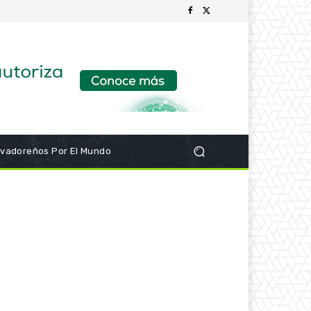
lvadoreños Por El Mundo