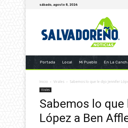
sábado, agosto 8, 2026
Portada
Local
Mi Pueblo
En La Canch
Inicio
Virales
Sabemos lo que le dijo Jennifer López
Virales
Sabemos lo que l
López a Ben Affl