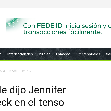
a
Internacionales
Virales
Famosos
Empresariales
Sa
 a Ben Affleck en el...
e dijo Jennifer
eck en el tenso