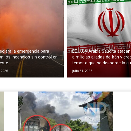
eclara la emergencia para
EE.UU. y Arabia Saudita atacan
con los incendios sin control en
a milicias aliadas de Irán y cre
oeste
temor a que se desborde la gu
, 2026
julio 31, 2026