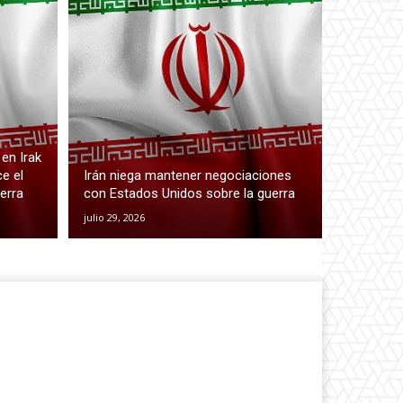
 en Irak
ce el
Irán niega mantener negociaciones
erra
con Estados Unidos sobre la guerra
julio 29, 2026