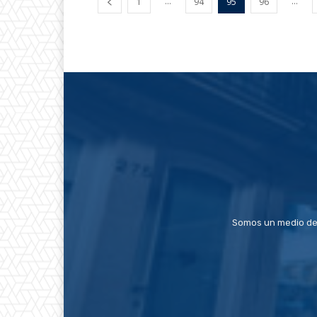
...
...
1
94
95
96
Somos un medio de