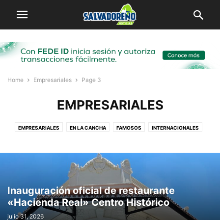
Home
Empresariales
Page 3
EMPRESARIALES
EMPRESARIALES
EN LA CANCHA
FAMOSOS
INTERNACIONALES
LOCAL
MI PUEBLO
SALVADOREÑOS POR EL MUNDO
VIRALES
Inauguración oficial de restaurante
«Hacienda Real» Centro Histórico
julio 31, 2026