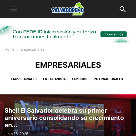
Home
Empresariales
EMPRESARIALES
EMPRESARIALES
EN LA CANCHA
FAMOSOS
INTERNACIONALES
LOCAL
MI PUEBLO
SALVADOREÑOS POR EL MUNDO
VIRALES
Shell El Salvador celebra su primer
aniversario consolidando su crecimiento
en...
junio 16, 2025