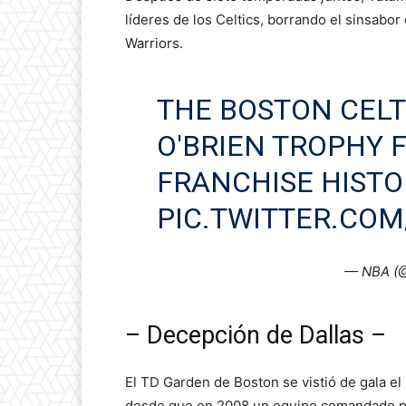
líderes de los Celtics, borrando el sinsabor 
Warriors.
THE BOSTON CELT
O'BRIEN TROPHY F
FRANCHISE HISTO
PIC.TWITTER.CO
— NBA (
– Decepción de Dallas –
El TD Garden de Boston se vistió de gala el
desde que en 2008 un equipo comandado por 