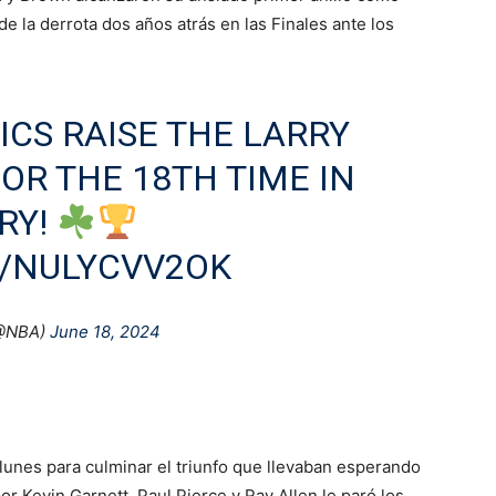
de la derrota dos años atrás en las Finales ante los
ICS RAISE THE LARRY
OR THE 18TH TIME IN
RY!
M/NULYCVV2OK
@NBA)
June 18, 2024
 lunes para culminar el triunfo que llevaban esperando
Kevin Garnett, Paul Pierce y Ray Allen le paró los