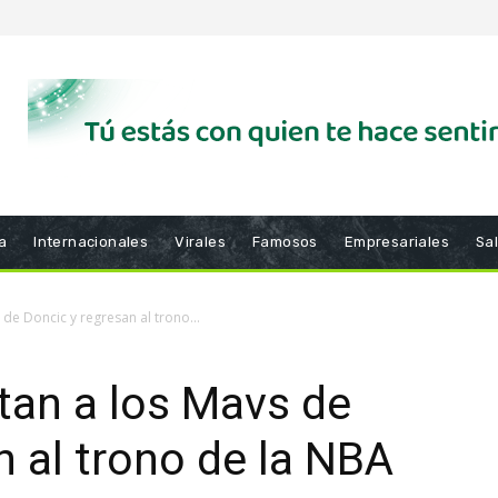
a
Internacionales
Virales
Famosos
Empresariales
Sa
 de Doncic y regresan al trono...
tan a los Mavs de
n al trono de la NBA