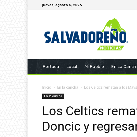
jueves, agosto 6, 2026
Portada
Local
Mi Pueblo
En La Canch
Inicio
En la cancha
Los Celtics rematan a los Mavs
En la cancha
Los Celtics rema
Doncic y regresa