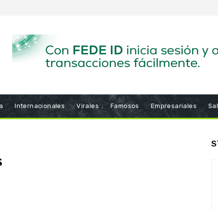
a
Internacionales
Virales
Famosos
Empresariales
Sa
S
s