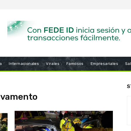
a
Internacionales
Virales
Famosos
Empresariales
Sa
S
lvamento