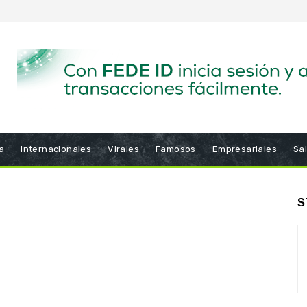
a
Internacionales
Virales
Famosos
Empresariales
Sa
S