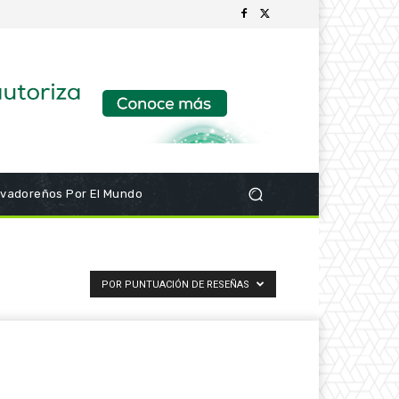
lvadoreños Por El Mundo
POR PUNTUACIÓN DE RESEÑAS