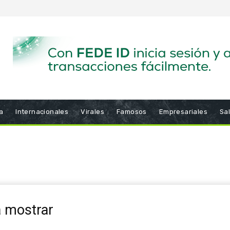
a
Internacionales
Virales
Famosos
Empresariales
Sa
a mostrar