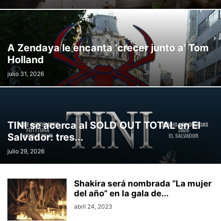
A Zendaya le encanta ‘crecer junto a’ Tom
Holland
julio 31, 2026
TINI se acerca al SOLD OUT TOTAL en El
Salvador: tres...
julio 29, 2026
Shakira será nombrada “La mujer
del año” en la gala de...
abril 24, 2023