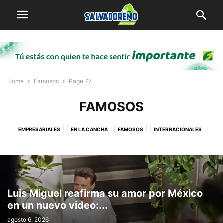
Home
Famosos
Page 77
FAMOSOS
EMPRESARIALES
EN LA CANCHA
FAMOSOS
INTERNACIONALES
LOCAL
MI PUEBLO
SALVADOREÑOS POR EL MUNDO
VIRALES
Luis Miguel reafirma su amor por México
en un nuevo video:...
agosto 6, 2026