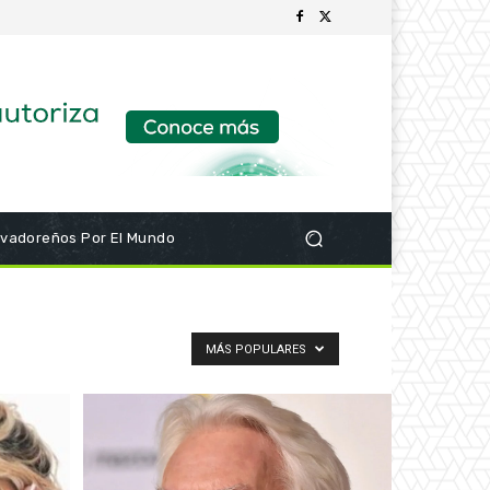
lvadoreños Por El Mundo
MÁS POPULARES