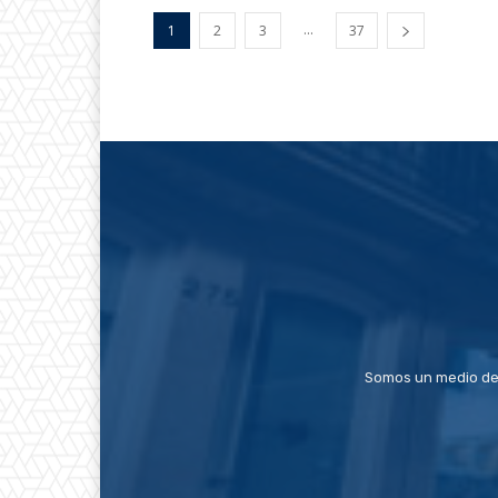
...
1
2
3
37
Somos un medio de