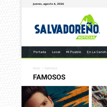
jueves, agosto 6, 2026
Portada
Local
Mi Pueblo
En La Canch
Inicio
Famosos
FAMOSOS