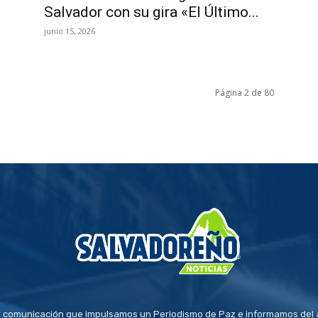
Salvador con su gira «El Último...
junio 15, 2026
Página 2 de 80
 comunicación que impulsamos un Periodismo de Paz e informamos del a