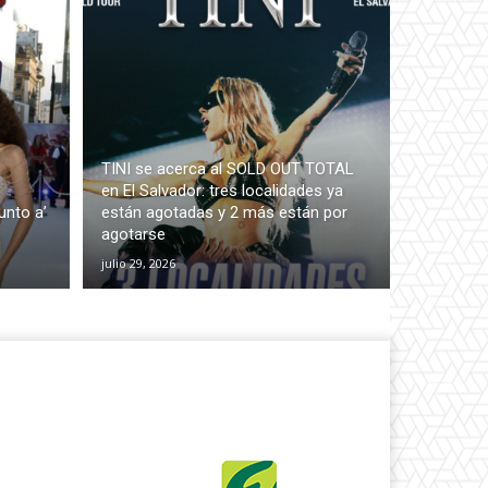
TINI se acerca al SOLD OUT TOTAL
en El Salvador: tres localidades ya
unto a’
están agotadas y 2 más están por
agotarse
julio 29, 2026