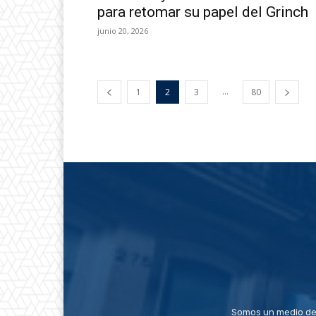
para retomar su papel del Grinch
junio 20, 2026
...
1
2
3
80
Somos un medio de