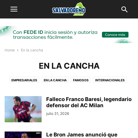
Home
En la cancha
EN LA CANCHA
EMPRESARIALES
EN LA CANCHA
FAMOSOS
INTERNACIONALES
LOCAL
MI PUEBLO
SALVADOREÑOS POR EL MUNDO
VIRALES
Falleco Franco Baresi, legendario
defensor del AC Milan
julio 31, 2026
Le Bron James anunció que