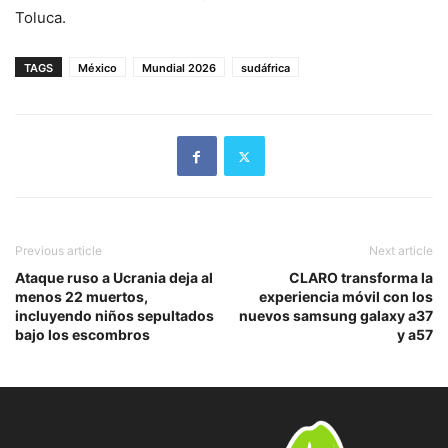
Toluca.
TAGS
México
Mundial 2026
sudáfrica
Previous article
Next article
Ataque ruso a Ucrania deja al
CLARO transforma la
menos 22 muertos,
experiencia móvil con los
incluyendo niños sepultados
nuevos samsung galaxy a37
bajo los escombros
y a57