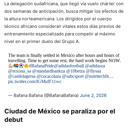
La delegación sudafricana, que llegó vía vuelo chárter con
dos semanas de anticipación, busca mitigar los efectos de
la altura norteamericana. Los dirigidos por el cuerpo
técnico africano consideran vitales estos días previos de
entrenamiento especializado para competir al máximo
nivel en el primer duelo del Grupo A.
The team is finally settled in Mexico after hours and hours of
travelling. Time to get some rest, the hard work begins NOW.
#BafanaPride
@adidasfootball
@adidasza
@rexona_sa
@standardbankza
@10betza
@flysaa
@castlelagersa
@cocacolaza
@sabcsport
@nutritechfit
…
pic.twitter.com/IGMufF11wc
— Bafana Bafana (@BafanaBafana)
June 2, 2026
Ciudad de México se paraliza por el
debut