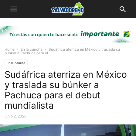
Home
En la cancha
Sudáfrica aterriza en México y traslada su
búnker a Pachuca para el...
En la cancha
Sudáfrica aterriza en México
y traslada su búnker a
Pachuca para el debut
mundialista
junio 2, 2026