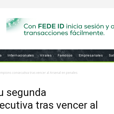
a
Internacionales
Virales
Famosos
Empresariales
Sa
pions consecutiva tras vencer al Arsenal en penales
u segunda
utiva tras vencer al