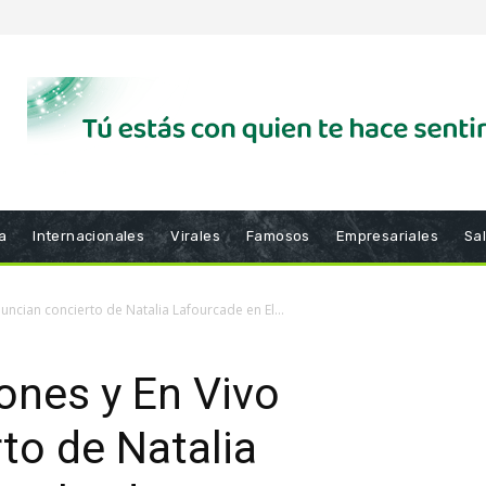
a
Internacionales
Virales
Famosos
Empresariales
Sa
ncian concierto de Natalia Lafourcade en El...
nes y En Vivo
to de Natalia