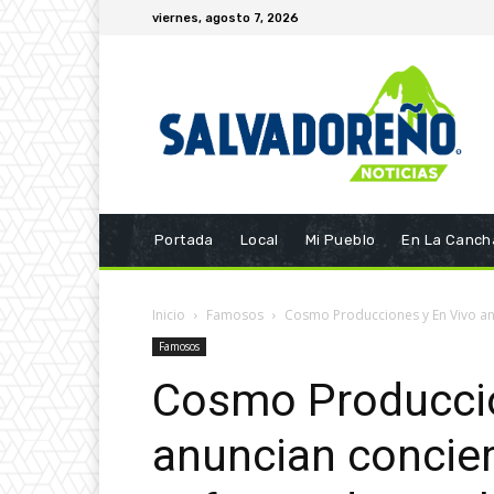
viernes, agosto 7, 2026
Portada
Local
Mi Pueblo
En La Canch
Inicio
Famosos
Cosmo Producciones y En Vivo anu
Famosos
Cosmo Produccio
anuncian concier