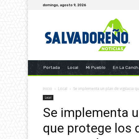
domingo, agosto 9, 2026
Portada
Local
Mi Pueblo
En La Canch
Inicio
Local
Se implementa un plan de vigilacia qu
Local
Se implementa un
que protege los 