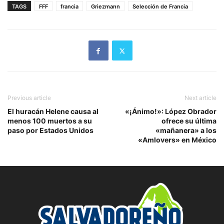
TAGS
FFF
francia
Griezmann
Selección de Francia
Previous article
Next article
El huracán Helene causa al
«¡Ánimo!»: López Obrador
menos 100 muertos a su
ofrece su última
paso por Estados Unidos
«mañanera» a los
«Amlovers» en México