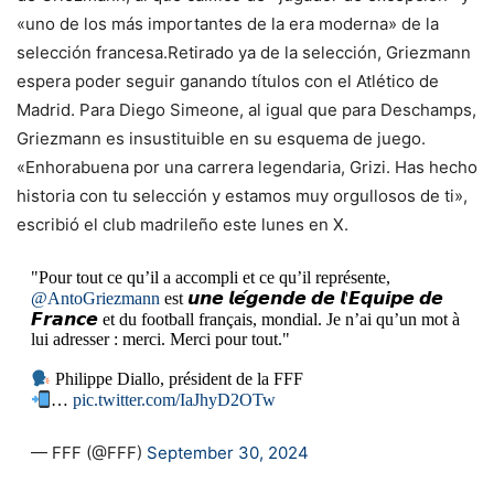
«uno de los más importantes de la era moderna» de la
selección francesa.Retirado ya de la selección, Griezmann
espera poder seguir ganando títulos con el Atlético de
Madrid. Para Diego Simeone, al igual que para Deschamps,
Griezmann es insustituible en su esquema de juego.
«Enhorabuena por una carrera legendaria, Grizi. Has hecho
historia con tu selección y estamos muy orgullosos de ti»,
escribió el club madrileño este lunes en X.
"Pour tout ce qu’il a accompli et ce qu’il représente,
@AntoGriezmann
est 𝙪𝙣𝙚 𝙡𝙚́𝙜𝙚𝙣𝙙𝙚 𝙙𝙚 𝙡'𝙀𝙦𝙪𝙞𝙥𝙚 𝙙𝙚
𝙁𝙧𝙖𝙣𝙘𝙚 et du football français, mondial. Je n’ai qu’un mot à
lui adresser : merci. Merci pour tout."
Philippe Diallo, président de la FFF
…
pic.twitter.com/IaJhyD2OTw
— FFF (@FFF)
September 30, 2024