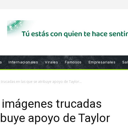
a
Internacionales
Virales
Famosos
Empresariales
Sa
ucadas en las que se atribuye apoyo de Taylor...
 imágenes trucadas
ribuye apoyo de Taylor