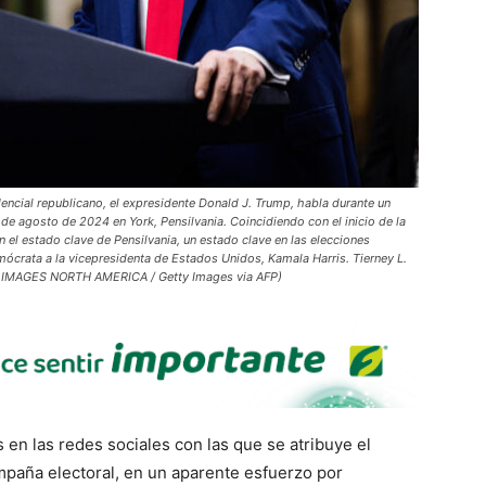
cial republicano, el expresidente Donald J. Trump, habla durante un
 agosto de 2024 en York, Pensilvania. Coincidiendo con el inicio de la
el estado clave de Pensilvania, un estado clave en las elecciones
mócrata a la vicepresidenta de Estados Unidos, Kamala Harris. Tierney L.
TY IMAGES NORTH AMERICA / Getty Images via AFP)
n las redes sociales con las que se atribuye el
mpaña electoral, en un aparente esfuerzo por