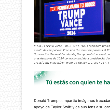
YORK, PENNSYLVANIA - 19 DE AGOSTO: El candidato presiden
evento de campaña en Precision Custom Components el 19 de
Convención Nacional Demócrata, Trump celebró el evento en 
presidenciales de 2024 contra la candidata presidencial de
Cross/Getty Images/AFP (Foto de Tierney L. Cross / GET
Donald Trump compartió imágenes trucadas e
apoyo de Taylor Swift y de sus fans a su ca