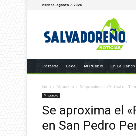
viernes, agosto 7, 2026
Portada
Local
Mi Pueblo
En La Canch
Inicio
Mi pueblo
Se aproxima el «Festival del Ta
Mi pueblo
Se aproxima el «F
en San Pedro Pe