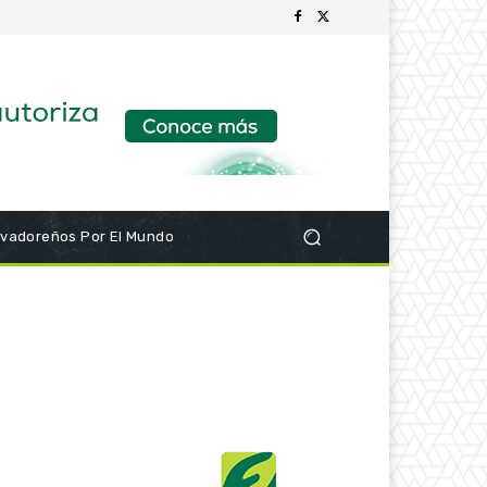
lvadoreños Por El Mundo