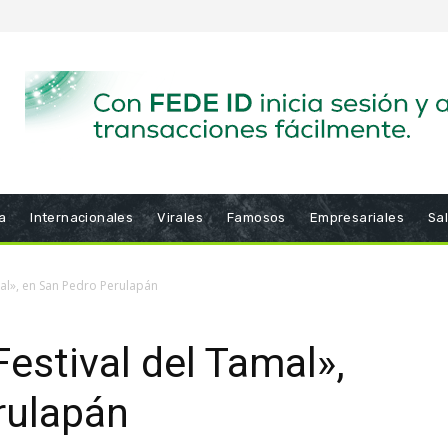
a
Internacionales
Virales
Famosos
Empresariales
Sa
mal», en San Pedro Perulapán
estival del Tamal»,
rulapán