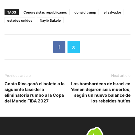
TAGS
Congresistas republicanos
donald trump
el salvador
estados unidos
Nayib Bukele
Previous article
Next article
Costa Rica ganó el boleto a la
Los bombardeos de Israel en
siguiente fase de la
Yemen dejaron seis muertos,
eliminatoria rumbo a la Copa
según un nuevo balance de
del Mundo FIBA 2027
los rebeldes hutíes