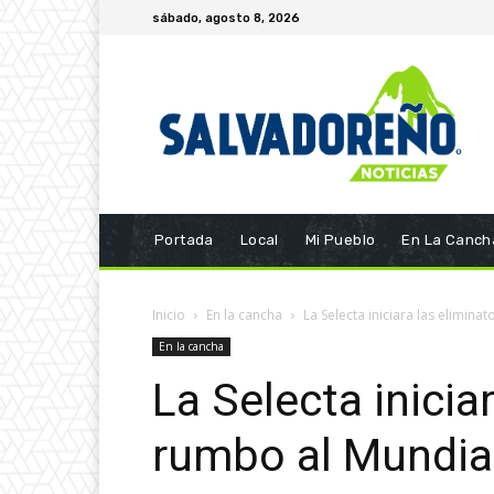
sábado, agosto 8, 2026
Portada
Local
Mi Pueblo
En La Canch
Inicio
En la cancha
La Selecta iniciara las elimin
En la cancha
La Selecta inicia
rumbo al Mundia