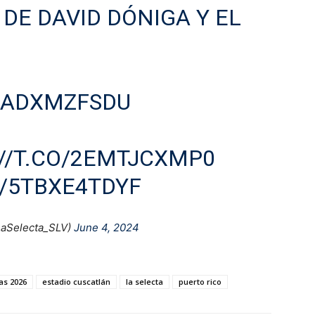
DE DAVID DÓNIGA Y EL
/KADXMZFSDU
//T.CO/2EMTJCXMP0
/5TBXE4TDYF
LaSelecta_SLV)
June 4, 2024
as 2026
estadio cuscatlán
la selecta
puerto rico