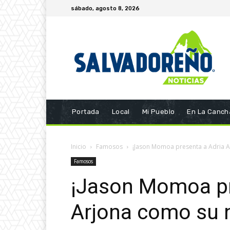
sábado, agosto 8, 2026
Portada
Local
Mi Pueblo
En La Canch
Inicio
Famosos
¡Jason Momoa presenta a Adria A
Famosos
¡Jason Momoa pr
Arjona como su 