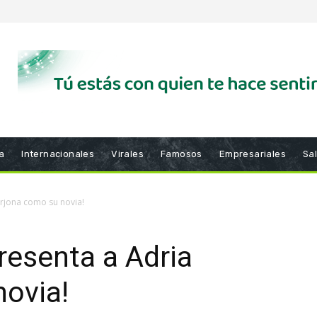
a
Internacionales
Virales
Famosos
Empresariales
Sa
rjona como su novia!
esenta a Adria
novia!