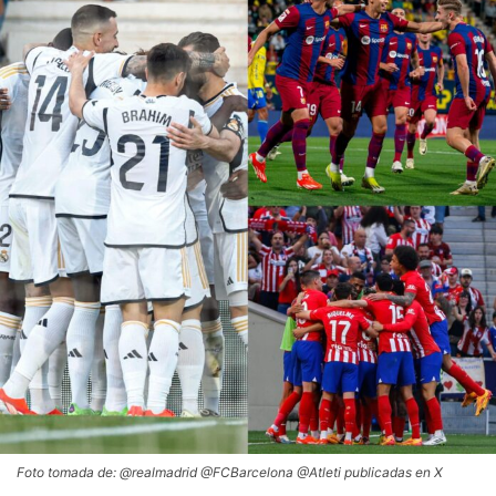
Foto tomada de: @realmadrid @FCBarcelona @Atleti publicadas en X