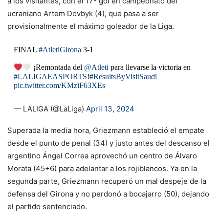
a los visitantes, con el 17º gol en campeonato del
ucraniano Artem Dovbyk (4), que pasa a ser
provisionalmente el máximo goleador de la Liga.
FINAL
#AtletiGirona
3-1
¡Remontada del
@Atleti
para llevarse la victoria en
#LALIGAEASPORTS
!
#ResultsByVisitSaudi
pic.twitter.com/KMziF63XEs
— LALIGA (@LaLiga)
April 13, 2024
Superada la media hora, Griezmann estableció el empate
desde el punto de penal (34) y justo antes del descanso el
argentino Ángel Correa aprovechó un centro de Álvaro
Morata (45+6) para adelantar a los rojiblancos. Ya en la
segunda parte, Griezmann recuperó un mal despeje de la
defensa del Girona y no perdonó a bocajarro (50), dejando
el partido sentenciado.