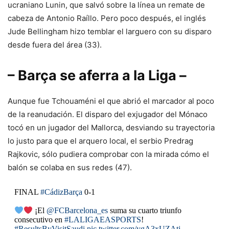
ucraniano Lunin, que salvó sobre la línea un remate de
cabeza de Antonio Raíllo. Pero poco después, el inglés
Jude Bellingham hizo temblar el larguero con su disparo
desde fuera del área (33).
– Barça se aferra a la Liga –
Aunque fue Tchouaméni el que abrió el marcador al poco
de la reanudación. El disparo del exjugador del Mónaco
tocó en un jugador del Mallorca, desviando su trayectoria
lo justo para que el arquero local, el serbio Predrag
Rajkovic, sólo pudiera comprobar con la mirada cómo el
balón se colaba en sus redes (47).
FINAL
#CádizBarça
0-1
¡El
@FCBarcelona_es
suma su cuarto triunfo
consecutivo en
#LALIGAEASPORTS
!
#ResultsByVisitSaudi
pic.twitter.com/ygA3xUZAtj