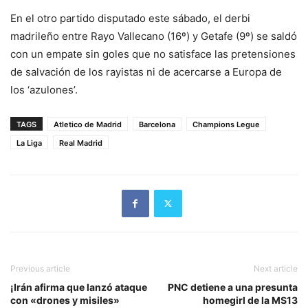
En el otro partido disputado este sábado, el derbi
madrileño entre Rayo Vallecano (16º) y Getafe (9º) se saldó
con un empate sin goles que no satisface las pretensiones
de salvación de los rayistas ni de acercarse a Europa de
los ‘azulones’.
TAGS
Atletico de Madrid
Barcelona
Champions Legue
La Liga
Real Madrid
Previous article
Next article
¡Irán afirma que lanzó ataque
PNC detiene a una presunta
con «drones y misiles»
homegirl de la MS13