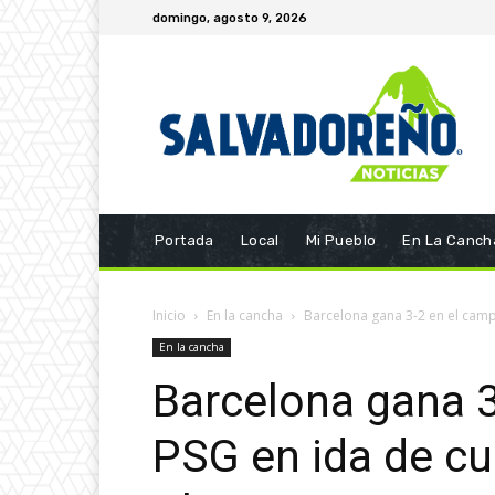
domingo, agosto 9, 2026
Portada
Local
Mi Pueblo
En La Canch
Inicio
En la cancha
Barcelona gana 3-2 en el campo
En la cancha
Barcelona gana 3
PSG en ida de cu