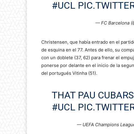
#UCL
PIC.TWITT
— FC Barcelona 
Christensen, que había entrado en el parti
de esquina en el 77. Antes de ello, su comp
con un doblete (37, 62) para frenar el empu
ponerse por delante en el inicio de la seg
del portugués Vitinha (51).
THAT PAU CUBAR
#UCL
PIC.TWITT
— UEFA Champions Leagu