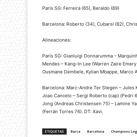
París SG: Ferreira (65), Beraldo (89)
Barcelona: Roberto (34), Cubarsí (82), Chri
Alineaciones:
París SG: Gianluigi Donnarumma – Marquinh
Mendes – Kang-In Lee (Warren Zaire Emery 6
Ousmane Dembele, Kylian Mbappe, Marco Ase
Barcelona: Marc-Andre Ter Stegen – Jules K
Joao Cancelo – Sergi Roberto (cap) (Pedri 
Jong (Andreas Christensen 75) – Lamine Ya
(Ferrán Torres 76). DT: Xavi.
ETIQUETAS
Barca
Barcelona
Champions Le