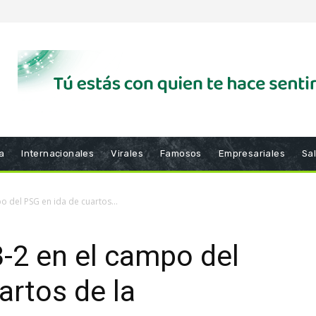
a
Internacionales
Virales
Famosos
Empresariales
Sa
 del PSG en ida de cuartos...
-2 en el campo del
artos de la