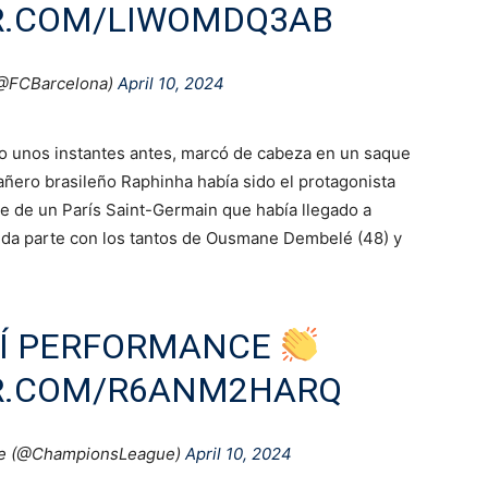
ER.COM/LIWOMDQ3AB
(@FCBarcelona)
April 10, 2024
do unos instantes antes, marcó de cabeza en un saque
añero brasileño Raphinha había sido el protagonista
je de un París Saint-Germain que había llegado a
unda parte con los tantos de Ousmane Dembelé (48) y
SÍ PERFORMANCE
ER.COM/R6ANM2HARQ
e (@ChampionsLeague)
April 10, 2024