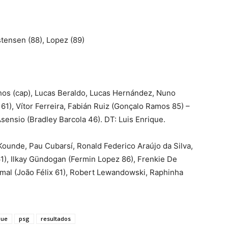
stensen (88), Lopez (89)
os (cap), Lucas Beraldo, Lucas Hernández, Nuno
1), Vítor Ferreira, Fabián Ruiz (Gonçalo Ramos 85) –
nsio (Bradley Barcola 46). DT: Luis Enrique.
ounde, Pau Cubarsí, Ronald Federico Araújo da Silva,
61), Ilkay Gündogan (Fermin Lopez 86), Frenkie De
mal (João Félix 61), Robert Lewandowski, Raphinha
gue
psg
resultados