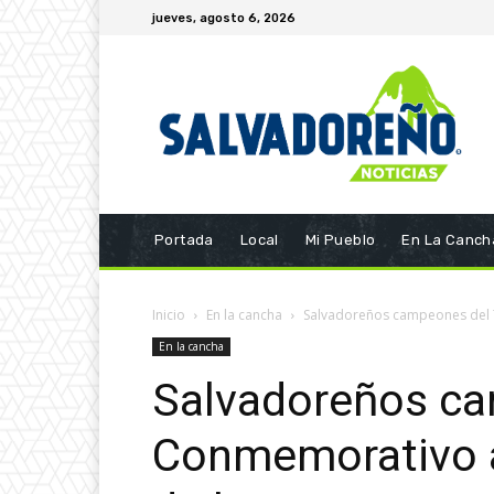
jueves, agosto 6, 2026
Portada
Local
Mi Pueblo
En La Canch
Inicio
En la cancha
Salvadoreños campeones del T
En la cancha
Salvadoreños ca
Conmemorativo al