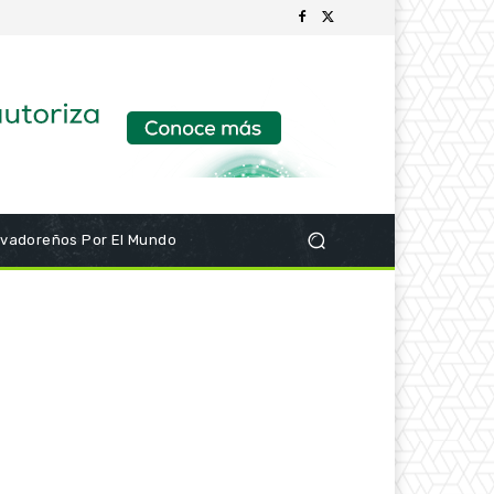
lvadoreños Por El Mundo