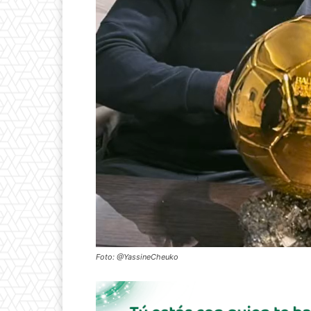
Foto: @YassineCheuko