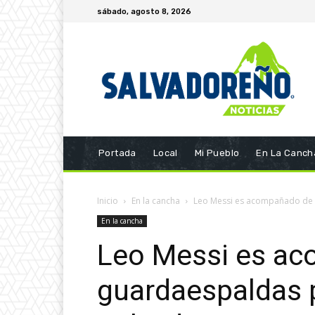
sábado, agosto 8, 2026
Portada
Local
Mi Pueblo
En La Canch
Inicio
En la cancha
Leo Messi es acompañado de s
En la cancha
Leo Messi es ac
guardaespaldas p