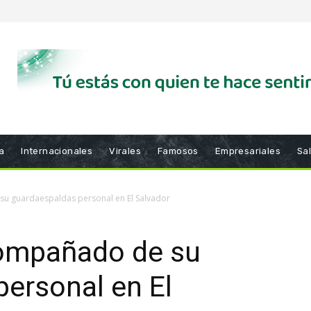
a
Internacionales
Virales
Famosos
Empresariales
Sa
u guardaespaldas personal en El Salvador
ompañado de su
ersonal en El