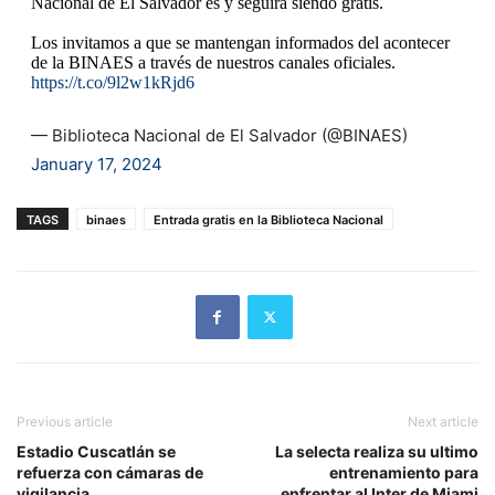
Nacional de El Salvador es y seguirá siendo gratis.
Los invitamos a que se mantengan informados del acontecer
de la BINAES a través de nuestros canales oficiales.
https://t.co/9l2w1kRjd6
— Biblioteca Nacional de El Salvador (@BINAES)
January 17, 2024
TAGS
binaes
Entrada gratis en la Biblioteca Nacional
Previous article
Next article
Estadio Cuscatlán se
La selecta realiza su ultimo
refuerza con cámaras de
entrenamiento para
vigilancia
enfrentar al Inter de Miami