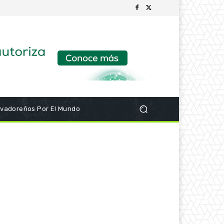
lvadoreños Por El Mundo