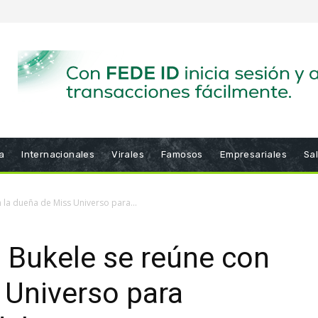
a
Internacionales
Virales
Famosos
Empresariales
Sa
 la dueña de Miss Universo para...
 Bukele se reúne con
 Universo para