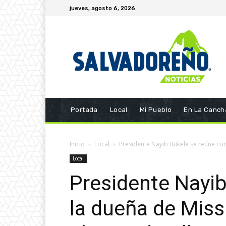
jueves, agosto 6, 2026
Portada
Local
Mi Pueblo
En La Canch
Inicio
Local
Presidente Nayib Bukele se reúne con
Local
Presidente Nayib
la dueña de Miss