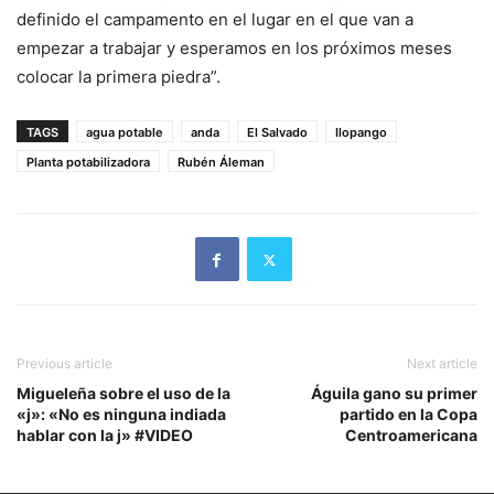
definido el campamento en el lugar en el que van a
empezar a trabajar y esperamos en los próximos meses
colocar la primera piedra”.
TAGS
agua potable
anda
El Salvado
Ilopango
Planta potabilizadora
Rubén Áleman
Previous article
Next article
Migueleña sobre el uso de la
Águila gano su primer
«j»: «No es ninguna indiada
partido en la Copa
hablar con la j» #VIDEO
Centroamericana