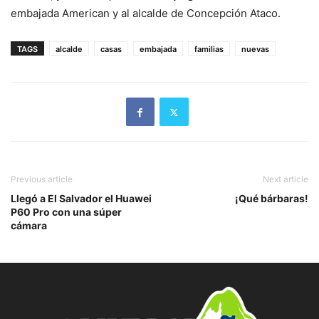
embajada American y al alcalde de Concepción Ataco.
TAGS
alcalde
casas
embajada
familias
nuevas
Previous article
Next article
Llegó a El Salvador el Huawei
¡Qué bárbaras!
P60 Pro con una súper
cámara