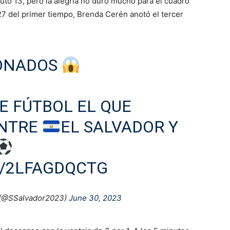
to 13, pero la alegría no duró mucho para el cuadro
 27 del primer tiempo, Brenda Cerén anotó el tercer
IONADOS
E FÚTBOL EL QUE
ENTRE
EL SALVADOR Y
M/2LFAGDQCTG
 (@SSalvador2023)
June 30, 2023