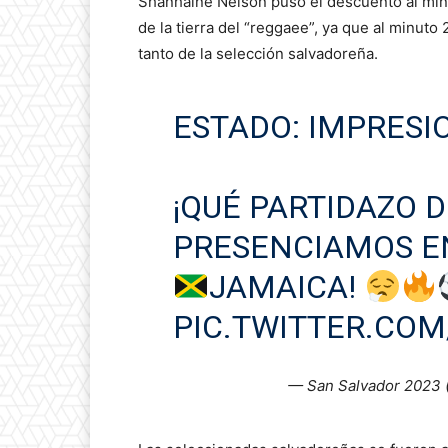
Shanhaine Nelson puso el descuento al minu
de la tierra del “reggaee”, ya que al minuto
tanto de la selección salvadoreña.
ESTADO: IMPRES
¡QUÉ PARTIDAZO D
PRESENCIAMOS 
JAMAICA!
PIC.TWITTER.CO
— San Salvador 2023