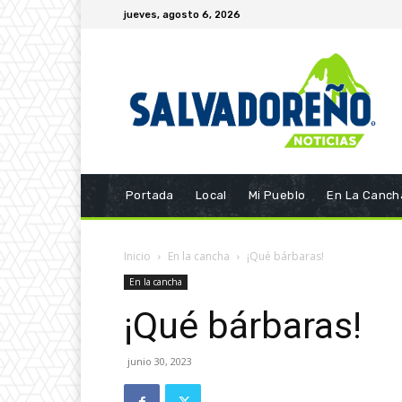
jueves, agosto 6, 2026
Portada
Local
Mi Pueblo
En La Canch
Inicio
En la cancha
¡Qué bárbaras!
En la cancha
¡Qué bárbaras!
junio 30, 2023