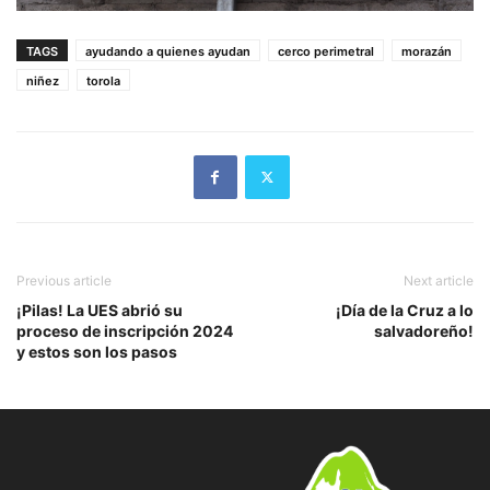
TAGS
ayudando a quienes ayudan
cerco perimetral
morazán
niñez
torola
Previous article
Next article
¡Pilas! La UES abrió su
¡Día de la Cruz a lo
proceso de inscripción 2024
salvadoreño!
y estos son los pasos