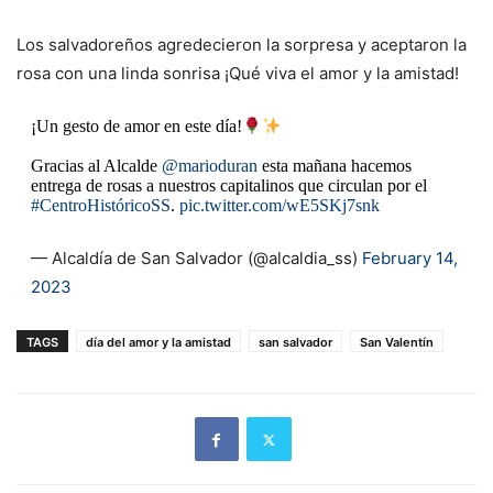
Los salvadoreños agredecieron la sorpresa y aceptaron la
rosa con una linda sonrisa ¡Qué viva el amor y la amistad!
¡Un gesto de amor en este día!
Gracias al Alcalde
@marioduran
esta mañana hacemos
entrega de rosas a nuestros capitalinos que circulan por el
#CentroHistóricoSS
.
pic.twitter.com/wE5SKj7snk
— Alcaldía de San Salvador (@alcaldia_ss)
February 14,
2023
TAGS
día del amor y la amistad
san salvador
San Valentín