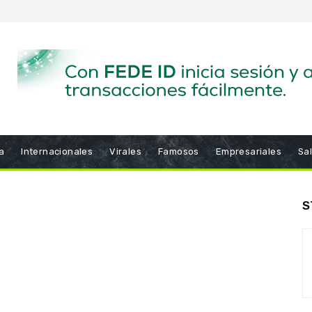
a
Internacionales
Virales
Famosos
Empresariales
Sa
S