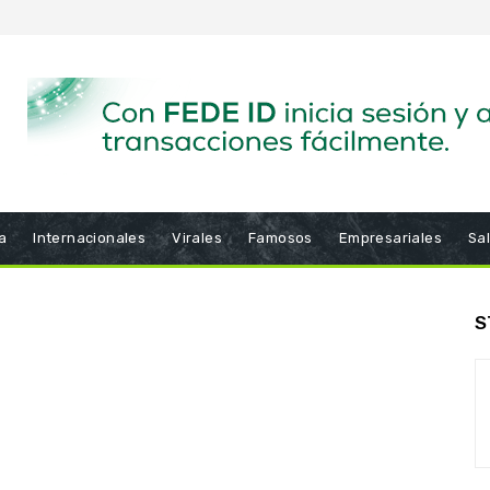
a
Internacionales
Virales
Famosos
Empresariales
Sa
S