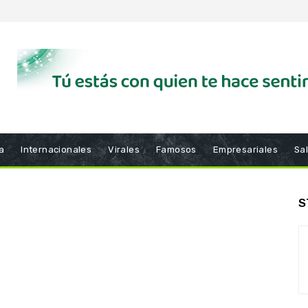
a
Internacionales
Virales
Famosos
Empresariales
Sa
S