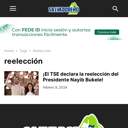
Home
Tags
Reelección
reelección
¡El TSE declara la reelección del
Presidente Nayib Bukele!
febrero 9, 2024