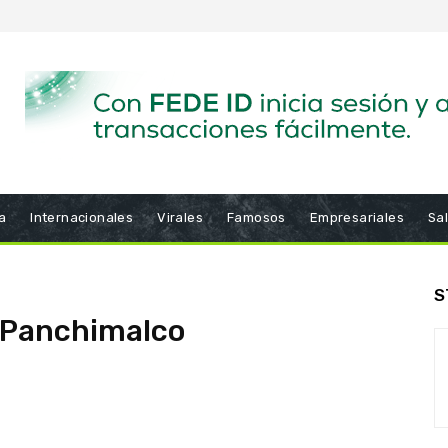
a
Internacionales
Virales
Famosos
Empresariales
Sa
S
o Panchimalco