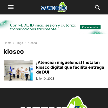
Home
Tags
Kiosco
kiosco
¡Atención migueleños! Instalan
kiosco digital que facilita entrega
de DUI
julio 10, 2023