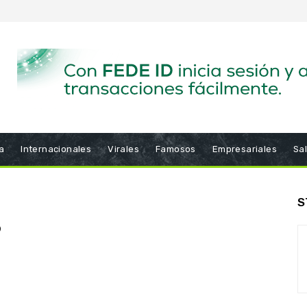
a
Internacionales
Virales
Famosos
Empresariales
Sa
S
6