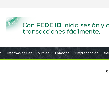
a
Internacionales
Virales
Famosos
Empresariales
Sa
S