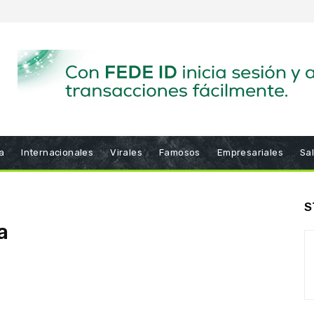
a
Internacionales
Virales
Famosos
Empresariales
Sa
S
a